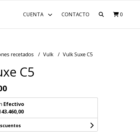
CUENTA
CONTACTO
0
nes recetados
Vulk
Vulk Suxe C5
uxe C5
00
n
Efectivo
143.460,00
escuentos