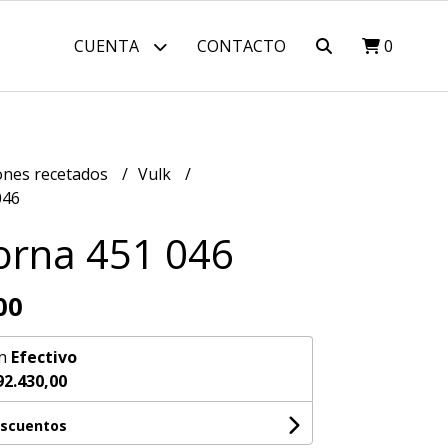
CUENTA
CONTACTO
0
nes recetados
Vulk
046
orna 451 046
00
n
Efectivo
92.430,00
escuentos