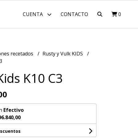
CUENTA
CONTACTO
0
nes recetados
Rusty y Vulk KIDS
3
Kids K10 C3
00
n
Efectivo
96.840,00
escuentos