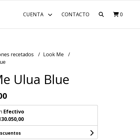
CUENTA
CONTACTO
0
nes recetados
Look Me
lue
e Ulua Blue
00
n
Efectivo
130.050,00
escuentos