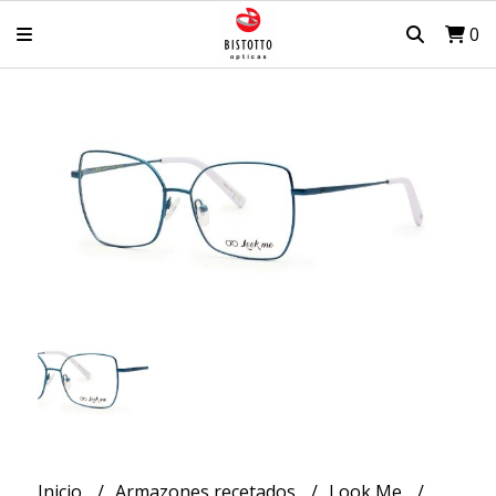
0
Inicio
Armazones recetados
Look Me