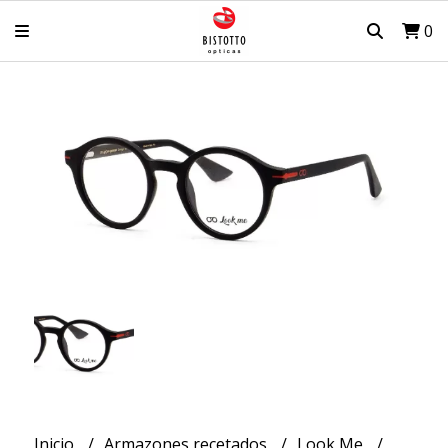
0
Inicio
Armazones recetados
Look Me