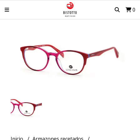
0
Inicio
Armazones recetados