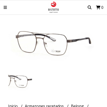
0
Inicio
Armazones recetados
Belong