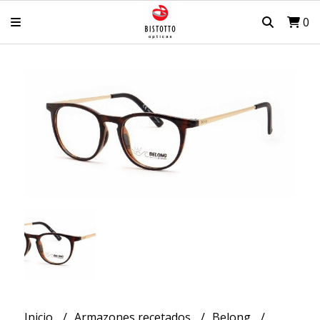
0
Inicio
Armazones recetados
Belong