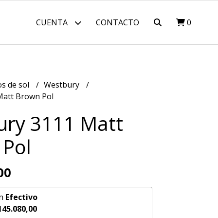
CUENTA
CONTACTO
0
os de sol
Westbury
Matt Brown Pol
ury 3111 Matt
 Pol
00
n
Efectivo
145.080,00