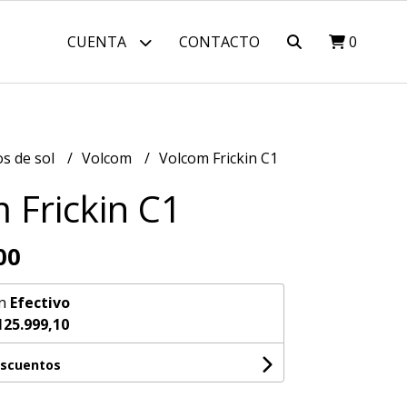
CUENTA
CONTACTO
0
os de sol
Volcom
Volcom Frickin C1
 Frickin C1
00
n
Efectivo
125.999,10
escuentos