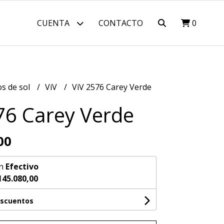
CUENTA
CONTACTO
0
os de sol
ViV
ViV 2576 Carey Verde
76 Carey Verde
00
n
Efectivo
145.080,00
escuentos