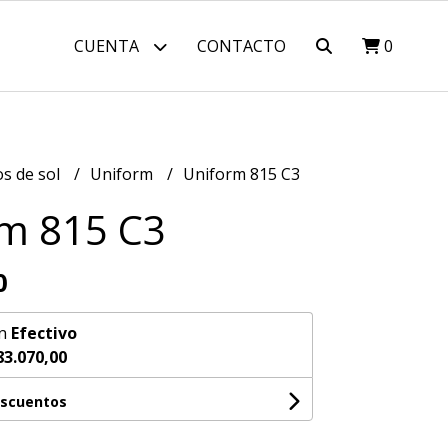
CUENTA
CONTACTO
0
os de sol
Uniform
Uniform 815 C3
m 815 C3
0
n
Efectivo
83.070,00
escuentos