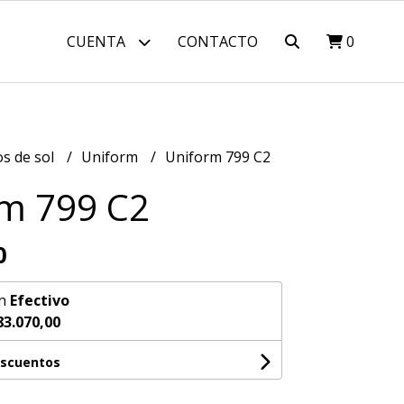
CUENTA
CONTACTO
0
os de sol
Uniform
Uniform 799 C2
m 799 C2
0
n
Efectivo
83.070,00
escuentos