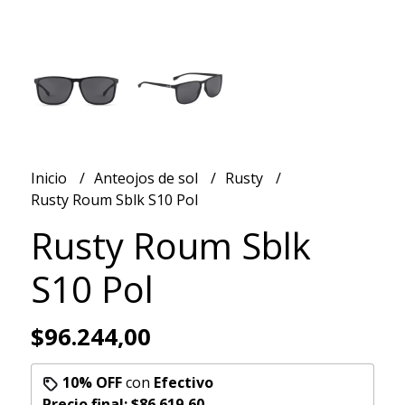
Inicio
Anteojos de sol
Rusty
Rusty Roum Sblk S10 Pol
Rusty Roum Sblk
S10 Pol
$96.244,00
10% OFF
con
Efectivo
Precio final:
$86.619,60