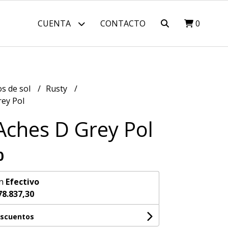
CUENTA
CONTACTO
0
os de sol
Rusty
rey Pol
Aches D Grey Pol
0
n
Efectivo
78.837,30
escuentos