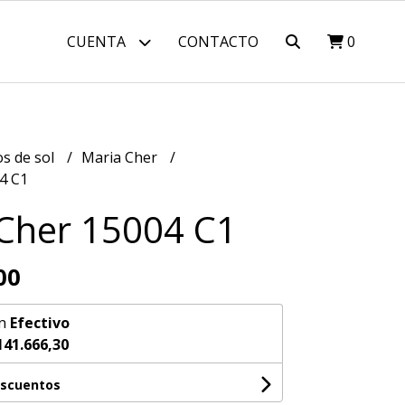
CUENTA
CONTACTO
0
os de sol
Maria Cher
4 C1
Cher 15004 C1
00
n
Efectivo
141.666,30
escuentos