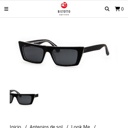
0
Inicio
Anteojos de sol
Look Me