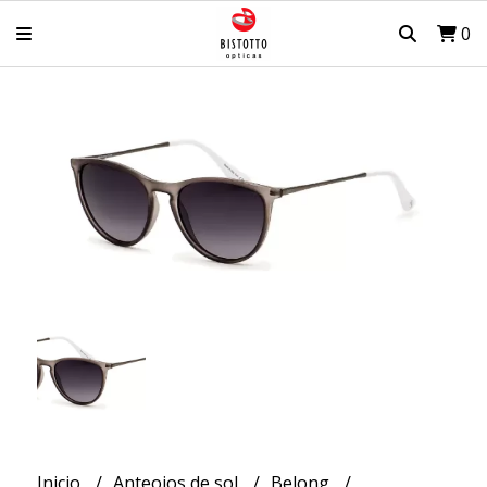
0
Inicio
Anteojos de sol
Belong