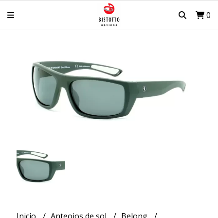
0
Inicio
Anteojos de sol
Belong